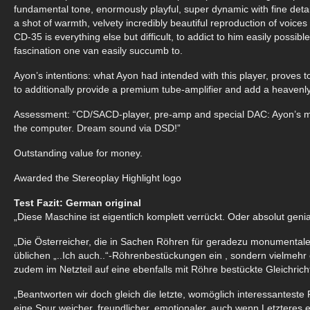
fundamental tone, enormously playful, super dynamic with fine detail
a shot of warmth, velvety incredibly beautiful reproduction of voices 
CD-35 is everything else but difficult, to addict to him easily possib
fascination one van easily succumb to.
Ayon’s intentions: what Ayon had intended with this player, proves to
to additionally provide a premium tube-amplifier and add a heavenl
Assessment: “CD/SACD-player, pre-amp and special DAC: Ayon’s marv
the computer. Dream sound via DSD!”
Outstanding value for money.
Awarded the Stereoplay Highlight logo
Test Fazit: German original
„Diese Maschine ist eigentlich komplett verrückt. Oder absolut genia
„Die Österreicher, die in Sachen Röhren für geradezu monumentale 
üblichen „..Ich auch..“-Röhrenbestückungen ein , sondern vielmehr 
zudem im Netzteil auf eine ebenfalls mit Röhre bestückte Gleichric
„Beantworten wir doch gleich die letzte, womöglich interessanteste 
eine Spur weicher, freundlicher, emotionaler, auch wenn Letzteres