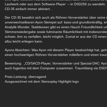
Laufwerk oder aus dem Software-Player – in DSD256 zu wandeln, h
CD-35 einfach immer aktiviert…
Der CD-35 bewährt sich auch als Röhren-Vorverstärker über seine
unverwechselbaren Ayon-Stempel auf: bass-und grundtonkräftig, enor
Analytik-Wunder. Stattdessen gibt es einen Hauch Freundlichkeit 
Stimmenwiedergabe sowie fulminante Räumlichkeit mit insbesonder
schwer, ihm zu verfallen, leicht möglich. Zumal er aus der CD e
allzu leicht erliegen kann.
Ayons Absichten: Was Ayon mit diesem Player beabsichtigt hat, geht
einen hochwertigen Röhren-Vorverstärker mitleifern und einen tra
Bewertung: „CD/SACD-Player, Vorverstärker und Spezial-DAC: Ayo
auch fugenlos mit dem Computer zusammen. Traumklang via DSD!
Preis-Leistung: überragend
Ausgezeichnet mit dem Stereoplay Highlight logo