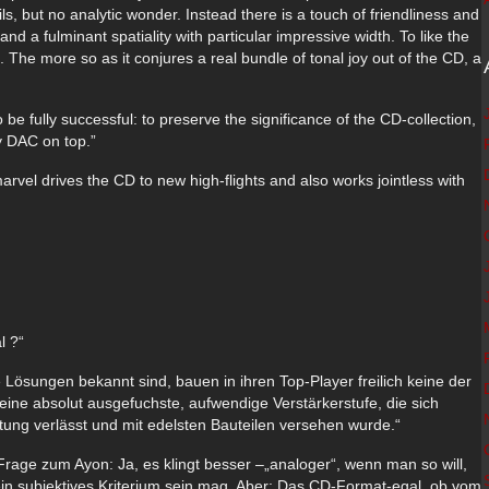
s, but no analytic wonder. Instead there is a touch of friendliness and
and a fulminant spatiality with particular impressive width. To like the
le. The more so as it conjures a real bundle of tonal joy out of the CD, a
 be fully successful: to preserve the significance of the CD-collection,
y DAC on top.”
el drives the CD to new high-flights and also works jointless with
l ?“
Lösungen bekannt sind, bauen in ihren Top-Player freilich keine der
eine absolut ausgefuchste, aufwendige Verstärkerstufe, die sich
htung verlässt und mit edelsten Bauteilen versehen wurde.“
Frage zum Ayon: Ja, es klingt besser –„analoger“, wenn man so will,
 ein subjektives Kriterium sein mag. Aber: Das CD-Format-egal, ob vom