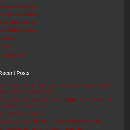
Loudspeaker Awards
Loudspeaker Reviews
Preamplifier Awards
Preamplifier Reviews
Reviews
Shows
Uncategorized
Recent Posts
Ayon Audio and Lumenwhite exhibited at the International HiFi-
Show in Vienna, Austria 2026
Ayon Audio and Lumen White are exhibiting at the International
HiFi-Show in Vienna, Austria
Spirit V PA Power Amplifier
Warsaw / Poland – HiFi Show – RETROSPECTIVE 2025
Ayon Epsilon Evo Mono – Review at High Fidelity