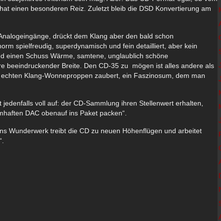
at einen besonderen Reiz. Zuletzt bleib die DSD Konvertierung am
 Analogeingänge, drückt dem Klang aber den bald schon
m spielfreudig, superdynamisch und fein detailliert, aber kein
und einen Schuss Wärme, samtene, unglaublich schöne
e beeindruckender Breite. Den CD-35 zu mögen ist alles andere als
inen echten Klang-Wonneproppen zaubert, ein Faszinosum, dem man
 jedenfalls voll auf: der CD-Sammlung ihren Stellenwert erhalten,
umhaften DAC obenauf ins Paket packen“.
ns Wunderwerk treibt die CD zu neuen Höhenflügen und arbeitet
“.